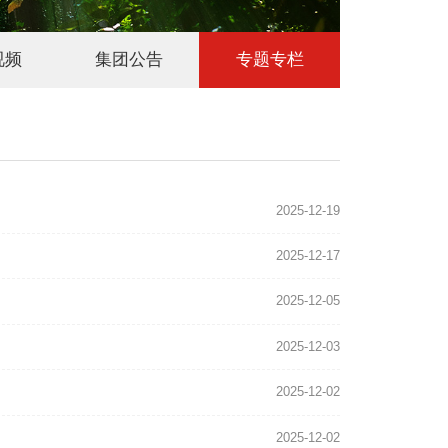
视频
集团公告
专题专栏
2025-12-19
2025-12-17
2025-12-05
2025-12-03
2025-12-02
2025-12-02