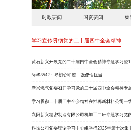
时政要闻
国资要闻
集
学习宣传贯彻党的二十届四中全会精神
黄石新兴开展党的二十届四中全会精神专题学习暨1
际华3542：寻初心印迹 强使命担当
新兴燃气党委召开学习党的二十届四中全会精神专
学习贯彻二十届四中全会精神在邯郸新材料公司一
襄阳新兴精密制造有限公司机加工二班专题学习党
科技公司党委理论学习中心组举行2025年第十次