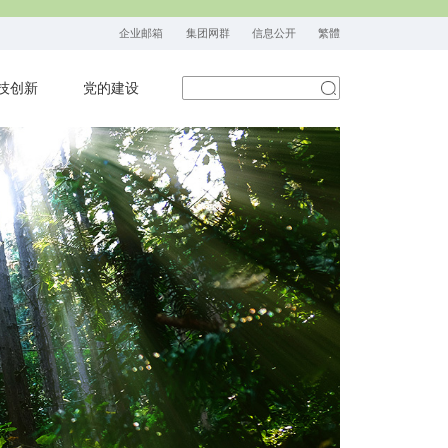
企业邮箱
集团网群
信息公开
繁體
技创新
党的建设